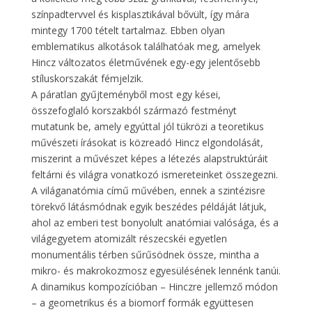
színpadtervvel és kisplasztikával bővült, így mára
mintegy 1700 tételt tartalmaz. Ebben olyan
emblematikus alkotások találhatóak meg, amelyek
Hincz változatos életművének egy-egy jelentősebb
stíluskorszakát fémjelzik.
A páratlan gyűjteményből most egy kései,
összefoglaló korszakból származó festményt
mutatunk be, amely egyúttal jól tükrözi a teoretikus
művészeti írásokat is közreadó Hincz elgondolását,
miszerint a művészet képes a létezés alapstruktúráit
feltárni és világra vonatkozó ismereteinket összegezni.
A világanatómia című művében, ennek a szintézisre
törekvő látásmódnak egyik beszédes példáját látjuk,
ahol az emberi test bonyolult anatómiai valósága, és a
világegyetem atomizált részecskéi egyetlen
monumentális térben sűrűsödnek össze, mintha a
mikro- és makrokozmosz egyesülésének lennénk tanúi.
A dinamikus kompozícióban – Hinczre jellemző módon
– a geometrikus és a biomorf formák együttesen