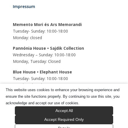
Impressum
Memento Mori és Ars Memorandi
Tuesday- Sunday: 10:00-18:00
Monday: closed
Pannónia House • Sajdik Collection
Wednesday – Sunday: 10:00-18:00
Monday, Tuesday: Closed
Blue House • Elephant House
Tuesday- Sunday: 10:00-18:00
Monday: closed
This website uses cookies to enhance your browsing experience and
Szent Mihály Underground church
ensure the site functions properly. By continuing to use this site, you
Tuesday- Sunday: 10:00-18:00
acknowledge and accept our use of cookies.
Monday: closed
Accept All
Accept Required Only
Tragor Ignác Múzeum © 2025 Minden jog fenntartva.