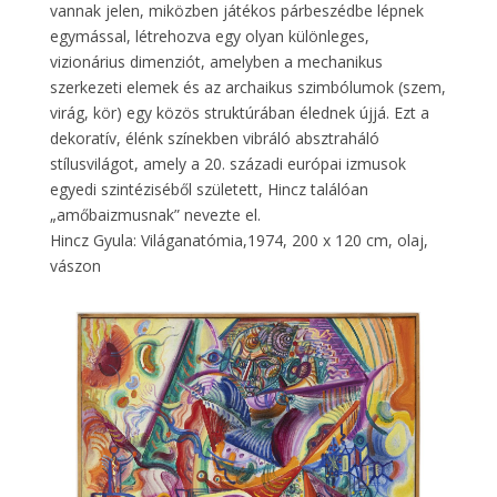
vannak jelen, miközben játékos párbeszédbe lépnek
egymással, létrehozva egy olyan különleges,
vizionárius dimenziót, amelyben a mechanikus
szerkezeti elemek és az archaikus szimbólumok (szem,
virág, kör) egy közös struktúrában élednek újjá. Ezt a
dekoratív, élénk színekben vibráló absztraháló
stílusvilágot, amely a 20. századi európai izmusok
egyedi szintéziséből született, Hincz találóan
„amőbaizmusnak” nevezte el.
Hincz Gyula: Világanatómia,1974, 200 x 120 cm, olaj,
vászon