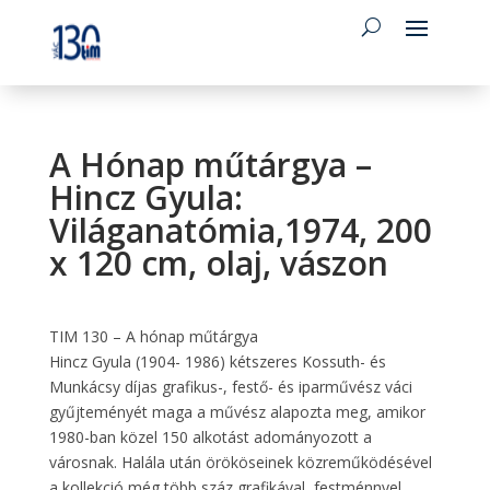
A Hónap műtárgya –
Hincz Gyula:
Világanatómia,1974, 200
x 120 cm, olaj, vászon
TIM 130 – A hónap műtárgya
Hincz Gyula (1904- 1986) kétszeres Kossuth- és
Munkácsy díjas grafikus-, festő- és iparművész váci
gyűjteményét maga a művész alapozta meg, amikor
1980-ban közel 150 alkotást adományozott a
városnak. Halála után örököseinek közreműködésével
a kollekció még több száz grafikával, festménnyel,