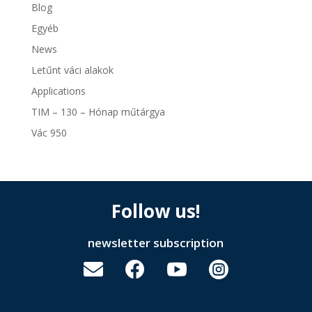
Blog
Egyéb
News
Letűnt váci alakok
Applications
TIM – 130 – Hónap műtárgya
Vác 950
Follow us!
newsletter subscription



