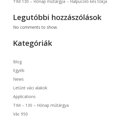
TIM 130 – Hónap műtárgya – Halpucoló kés tokja
Legutóbbi hozzászólások
No comments to show.
Kategóriák
Blog
Egyéb
News
Letűnt váci alakok
Applications
TIM – 130 – Hónap műtárgya
Vác 950