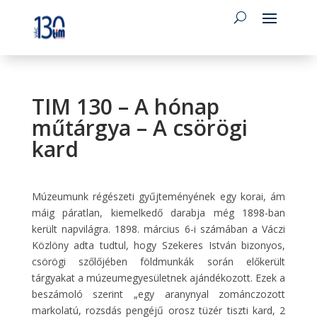
TIM 130 – A hónap
műtárgya – A csörögi
kard
Múzeumunk régészeti gyűjteményének egy korai, ám
máig páratlan, kiemelkedő darabja még 1898-ban
került napvilágra. 1898. március 6-i számában a Váczi
Közlöny adta tudtul, hogy Szekeres István bizonyos,
csörögi szőlőjében földmunkák során előkerült
tárgyakat a múzeumegyesületnek ajándékozott. Ezek a
beszámoló szerint „egy aranynyal zománczozott
markolatú, rozsdás pengéjű orosz tüzér tiszti kard, 2