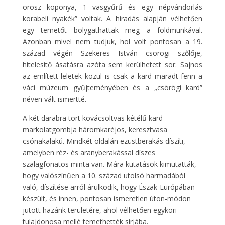
orosz koponya, 1 vasgyűrű és egy népvándorlás
korabeli nyakék” voltak. A híradás alapján vélhetően
egy temetőt bolygathattak meg a földmunkával.
Azonban mivel nem tudjuk, hol volt pontosan a 19.
század végén Szekeres István csörögi szőlője,
hitelesítő ásatásra azóta sem kerülhetett sor. Sajnos
az említett leletek közül is csak a kard maradt fenn a
váci múzeum gyűjteményében és a „csörögi kard”
néven vált ismertté.
A két darabra tört kovácsoltvas kétélű kard
markolatgombja háromkaréjos, keresztvasa
csónakalakú. Mindkét oldalán ezüstberakás díszíti,
amelyben réz- és aranyberakással díszes
szalagfonatos minta van. Mára kutatások kimutatták,
hogy valószínűen a 10. század utolsó harmadából
való, díszítése arról árulkodik, hogy Észak-Európában
készült, és innen, pontosan ismeretlen úton-módon
jutott hazánk területére, ahol vélhetően egykori
tulajdonosa mellé temethették sírjába.