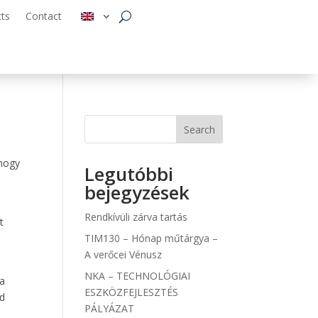
cts
Contact
Search
 hogy
Legutóbbi
bejegyzések
Rendkívüli zárva tartás
t
TIM130 – Hónap műtárgya –
A verőcei Vénusz
NKA – TECHNOLÓGIAI
 a
ESZKÖZFEJLESZTÉS
ad
PÁLYÁZAT