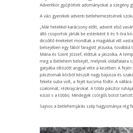
Adventkor gyűjtöttek adományokat a szegény gy
A váci gyerekek adventi betlehemezésének szokás
„Már hetekkel karácsony előtt, advent első vasá
álló csoportok járták be esténként 6 és 9 óra k
dicsőítő énekeket mondtak a magukkal vitt vasta
belsejében egy fából faragott Jézuska, továbbá te
Mária és Szent József, előttük a jászolka. A templ
meg a Betlehem belsejét, melynek oldalfalaira s
gatyába öltözött angyal vitte a kezében. A fején 
pásztornak kócból készült nagy bajusza és szaká
fekete suba volt, a fejét kucsma födte. A vállár
szalonnát, rézkrajcárokat. A többi pásztor ruhája
ezüst s a többi). Mindegyik csörgős botot tartott
Sajnos a betlehemjárás szép hagyománya rég f