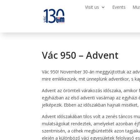
Visit us
Events
Mu
Vác 950 – Advent
Vác 950! November 30-án meggyújtottuk az adven
mire emlékezünk, mit ünneplünk adventkor, s ka
Advent az örömteli várakozás időszaka, amikor fe
egyházban az első adventi vasárnap az egyházi 
jelképezik. Ebben az időszakban hajnali miséket
Advent időszakában tilos volt a zenés táncos mu
mulatságokat rendeztek, amelyeket azonban éjfélk
szentmisén, a céhek megbüntették azon tagjaikat
elején a különböző váci egyesületek felolvasó e