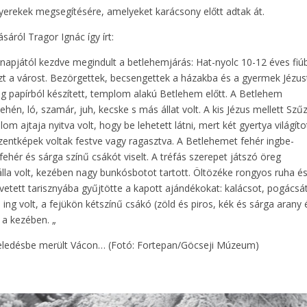
erekek megsegítésére, amelyeket karácsony előtt adtak át.
áról Tragor Ignác így írt:
rnapjától kezdve megindult a betlehemjárás: Hat-nyolc 10-12 éves fiú
özt a várost. Bezörgettek, becsengettek a házakba és a gyermek Jézus
g papírból készített, templom alakú Betlehem előtt. A Betlehem
hén, ló, szamár, juh, kecske s más állat volt. A kis Jézus mellett Szű
om ajtaja nyitva volt, hogy be lehetett látni, mert két gyertya világíto
zentképek voltak festve vagy ragasztva. A Betlehemet fehér ingbe-
fehér és sárga színű csákót viselt. A tréfás szerepet játszó öreg
lla volt, kezében nagy bunkósbotot tartott. Öltözéke rongyos ruha é
a vetett tarisznyába gyűjtötte a kapott ajándékokat: kalácsot, pogácsá
 ing volt, a fejükön kétszínű csákó (zöld és piros, kék és sárga arany 
 a kezében. „
eledésbe merült Vácon… (Fotó: Fortepan/Göcseji Múzeum)