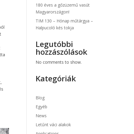
180 éves a gőzüzemű vasút
Magyarországon!
TIM 130 – Hónap műtárgya –
ból
Halpucoló kés tokja
t
Legutóbbi
z
hozzászólások
tta
No comments to show.
s
Kategóriák
t,
és
Blog
Egyéb
News
Letűnt váci alakok
Applications