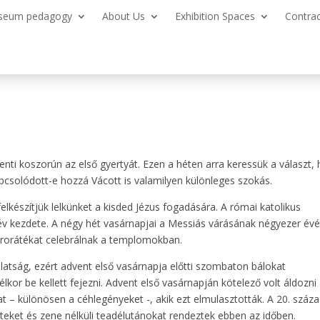
seum pedagogy
About Us
Exhibition Spaces
Contra
ti koszorún az első gyertyát. Ezen a héten arra keressük a választ,
pcsolódott-e hozzá Vácott is valamilyen különleges szokás.
lkészítjük lelkünket a kisded Jézus fogadására. A római katolikus
év kezdete. A négy hét vasárnapjai a Messiás várásának négyezer évé
, rorátékat celebrálnak a templomokban.
latság, ezért advent első vasárnapja előtti szombaton bálokat
or be kellett fejezni. Advent első vasárnapján kötelező volt áldozni
 – különösen a céhlegényeket -, akik ezt elmulasztották. A 20. száz
steket és zene nélküli teadélutánokat rendeztek ebben az időben.