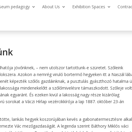
seum pedagogy
About Us
Exhibition Spaces
Contra
ünk
hatója jövőnknek, – nem utolszor tartottunk-e szüretet. Szőleink
ilokszera. Azokon a nemrég viruló bortermő hegyeken itt a Naszál láb
enét képezték szőlős gazdáinknak, a pusztulás gyászthozó hatalma ü
 lakossága mindenekelőtt a szőlőmivelésre támaszkodott. Szőleje volt
nak egyaránt. És ezeken kivül a lakosság nagy része kizárólag
rú sorokat a Váczi Hírlap vezércikkírója a lap 1887. október 23-án
ütötte, lankás hegyek koszorújában kevés a gabonatermesztésre alk
lemezte Vác mezőgazdaságát. A legenda szerint Báthory Miklós váci