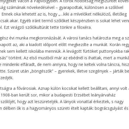
ővenyigéket Vácon a Papvölgyben. A török hódoltság megszűntét köve
ság számának növekedésével – gyarapodtak, különösen a szőlővel
Ennek oka lehetett az is, hogy „…kiki a mívelőket nélkülöző, illetőleg
t csak akar. Egyéb iránt termő szőlőket készpénzben is sokat lehet ven
. Ezt virágzó szőlőkultúrát tette tönkre a filoxéra.
egész évi munka megkoronázását. A városi tanács határozta meg a sz
apott az, aki a kiadott időpont előtt megkezdte a munkát. Korán reg
knek sem kellett iskolába menniük. A levágott fürtöket puttonyokba ra
ás” történt. Az első mustból már az ebédnél is ihattak, mert a munk
 mindenki elfáradt, de nem annyira, hogy ne keltek volna táncra, his
te. Szüret után „böngészők” – gyerekek, illetve szegények – járták b
szedjék.
ágra a fővárosiak. Aznap külön kocsikat kellett beállítani, annyi volt
 1908-ban került sor, mikor a budapesti Erzsébet leányárvaház
őlőjét, hogy azt leszüreteljék. A lányok vonattal érkeztek, s nagy
délben ők is a hagyományos szüreti ételt kapták: bográcsgulyást és