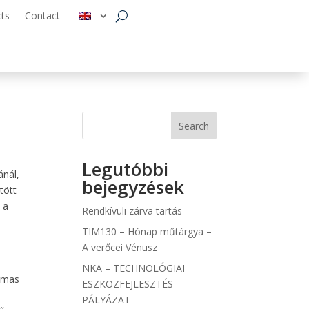
cts
Contact
Search
Legutóbbi
ánál,
bejegyzések
tött
 a
Rendkívüli zárva tartás
TIM130 – Hónap műtárgya –
A verőcei Vénusz
NKA – TECHNOLÓGIAI
almas
ESZKÖZFEJLESZTÉS
PÁLYÁZAT