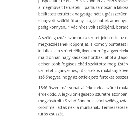
püspök ültette el a 15. században az első szől
a megművelt területek – párhuzamosan a lakos
beültetett területek nagysága nőtt ugrásszerűen. 
elhagyott szőlőkből annyit foglalhat el, amennyi
pedig könnyen…” Vác híres volt szőlőjéről, boráról
A szőlősgazdák számára a szüret jelentette az 
megkezdésének időpontját, s komoly büntetést k
indultak ki a szüretelők, ilyenkor még a gyereke
majd onnan nagy kádakba hordták, ahol a „tapos
délben több fogásos ebéd szakította meg. Estére
szüretet cigányzenés, tűzijátékos mulatság követ
szőlőhegyet, hogy az ottfelejtett fürtöket össze
1846 őszén már vonattal érkeztek a szüreti mulats
érdeklődő. A legkülönlegesebb szüretre azonban
megvásárolta Szabó Sándor kisváci szőlősgazda sz
örömmel láttak neki a munkának. Természetesen 
túrós csuszát.