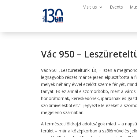
Visit us
Events
Mu
Vác 950 – Leszüretelt
Vác 950! „Leszüreteltünk. És, – Isten a megmond
legnagyobb részét már teljesen elpusztította a f
melyek néhány évvel ezelőtt szeme fényét, mind
tanyát. És ez annál elszomorítóbb, mert a város
honorátiornak, kereskedőnek, iparosnak és gazdá
szőlőmivelésből élt.”- jegyezte le ezeket a szomo
megjelenő számában.
A természetföldrajzi adottságok miatt – a naps
terület – már a középkorban a szőlőművelés jel