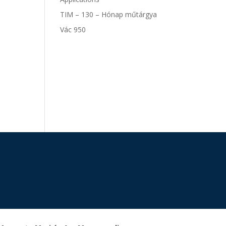
TIM – 130 – Hónap műtárgya
Vác 950