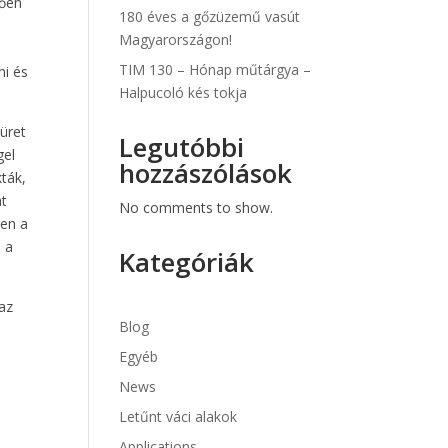
tően
180 éves a gőzüzemű vasút
Magyarországon!
TIM 130 – Hónap műtárgya –
ni és
Halpucoló kés tokja
üret
Legutóbbi
gel
hozzászólások
kták,
át
No comments to show.
zen a
e a
Kategóriák
 az
Blog
Egyéb
News
Letűnt váci alakok
Applications