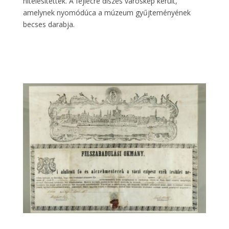
hitelesítették. A fejlécre díszes városkép került,
amelynek nyomódúca a múzeum gyűjteményének
becses darabja.