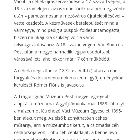
Vácott a céhek újraszerveződése a 17. század végén, a
18. század elején, az oszmán török uralom megszűnte
után – párhuzamosan a mezőváros újratelepítésével –
vette kezdetét. A kézművesek betelepülését mind a
vármegye, mind pedig a püspök-földesúr támogatta,
hiszen munkájukra szükség volt a város
felvirágoztatásához. A 18. század végére Vác Buda és
Pest után a megye harmadik legiparosodottabb
városává lett, ahol ekkor már 17 céh működött.
A céhek megszűnése (1872. évi VIII. tc) után a céhes
tárgyak és dokumentumok múzeumi gyűjteményekbe
kerülését Rómer Flóris is javasolta.
A Tragor Ignác Múzeum Pest megye legrégebbi
alapítású múzeuma. A gyűjtőmunka már 1888-tól folyt,
a múzeumot létrehozó Váci Múzeum Egyesület 1895-
ben alakult meg. Az első bizonyíthatóan céhes
műtárgy, ami a múzeumhoz került, a csizmadia céh
céhkorsója volt. Több céh céhládáját, a benne lévő
dokumentumokkal is megkapta a múzeum, ahogyan