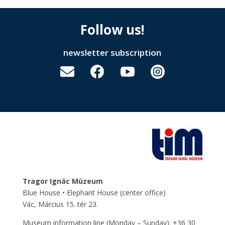
Follow us!
newsletter subscription




Tragor Ignác Múzeum
Blue House • Elephant House
(center office)
Vác, Március 15. tér 23.
Museum information line (Monday – Sunday): +36 30