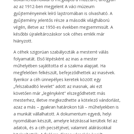
az az 1912-ben megjelent A váci múzeum
gyűjteményeinek leíró lajstromában is olvasható. A
gyűjtemény jelentős része a második világháború
végén, illetve az 1950-es években megsemmisült. A
későbbi újraleltározáskor sok céhes emlék már
hiányzott.
A céhek szigorúan szabályozták a mesterré válás
folyamatát. Első lépésként az inas a mester
műhelyében sajátította el a szakma alapjait. Ha
megfelelően felkészült, befejeződhettek az inasévek.
Ilyenkor a céh ünnepélyes keretek között egy
„felszabadító levelet” adott az inasnak, aki ezt
követően már „legényként” elszegődhetett más
mesterhez, illetve megkezdhette a kötelező vándorlást,
azaz a más – gyakran határokon túli – műhelyekben is
a munkát vállalhatott. A dokumentum egyedi, helyi
nyomdában készült, amelyre kézírással kerültek fel az
adatok, és a céh pecsétjével, valamint aláírásokkal