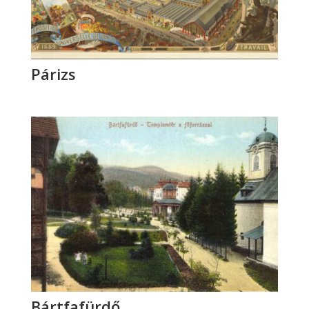
Párizs
Bártfafürdő