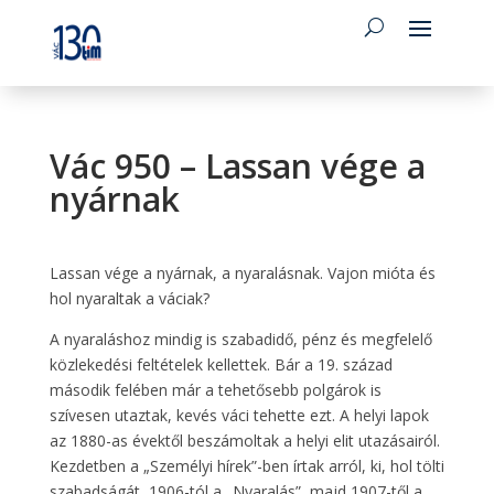
Vác 950 – Lassan vége a
nyárnak
Lassan vége a nyárnak, a nyaralásnak. Vajon mióta és
hol nyaraltak a váciak?
A nyaraláshoz mindig is szabadidő, pénz és megfelelő
közlekedési feltételek kellettek. Bár a 19. század
második felében már a tehetősebb polgárok is
szívesen utaztak, kevés váci tehette ezt. A helyi lapok
az 1880-as évektől beszámoltak a helyi elit utazásairól.
Kezdetben a „Személyi hírek”-ben írtak arról, ki, hol tölti
szabadságát, 1906-tól a „Nyaralás”, majd 1907-től a