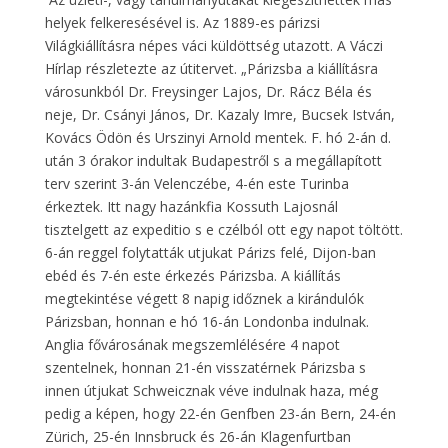
helyek felkeresésével is. Az 1889-es párizsi
Világkiállításra népes váci küldöttség utazott. A Váczi
Hírlap részletezte az útitervet. „Párizsba a kiállításra
városunkból Dr. Freysinger Lajos, Dr. Rácz Béla és
neje, Dr. Csányi János, Dr. Kazaly Imre, Bucsek István,
Kovács Ödön és Urszinyi Arnold mentek. F. hó 2-án d.
után 3 órakor indultak Budapestről s a megállapított
terv szerint 3-án Velenczébe, 4-én este Turinba
érkeztek. Itt nagy hazánkfia Kossuth Lajosnál
tisztelgett az expeditio s e czélból ott egy napot töltött.
6-án reggel folytatták utjukat Párizs felé, Dijon-ban
ebéd és 7-én este érkezés Párizsba. A kiállítás
megtekintése végett 8 napig időznek a kirándulók
Párizsban, honnan e hó 16-án Londonba indulnak.
Anglia fővárosának megszemlélésére 4 napot
szentelnek, honnan 21-én visszatérnek Párizsba s
innen útjukat Schweicznak véve indulnak haza, még
pedig a képen, hogy 22-én Genfben 23-án Bern, 24-én
Zürich, 25-én Innsbruck és 26-án Klagenfurtban