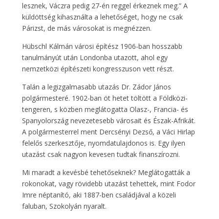
lesznek, Váczra pedig 27-én reggel érkeznek meg.” A
küldöttség kihasználta a lehetőséget, hogy ne csak
Párizst, de más városokat is megnézzen.
Hübschl Kálmán városi építész 1906-ban hosszabb
tanulmányút után Londonba utazott, ahol egy
nemzetközi építészeti kongresszuson vett részt.
Talán a legizgalmasabb utazás Dr. Zádor János
polgármesteré. 1902-ban öt hetet töltött a Földközi-
tengeren, s közben meglátogatta Olasz-, Francia- és
Spanyolország nevezetesebb városait és Észak-Afrikát.
A polgármesterrel ment Dercsényi Dezső, a Váci Hirlap
felelős szerkesztője, nyomdatulajdonos is. Egy ilyen
utazást csak nagyon kevesen tudtak finanszírozni.
Mi maradt a kevésbé tehetőseknek? Meglátogatták a
rokonokat, vagy rövidebb utazást tehettek, mint Fodor
Imre néptanító, aki 1887-ben családjával a közeli
faluban, Szokolyán nyaralt.