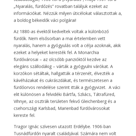
„Nyaralás, fürdőzés” rovatban találjuk ezeket az
információkat. Nézzük milyen úticélokat választottak a,
a boldog békeidők váci polgárai!
Az 1880-as évektől kedveltek voltak a különböző
fürdők. Nem elsősorban a mai értelemben vett
nyaralás, hanem a gyógyulás volt a célja azoknak, akik
ezeket a helyeket keresték fel. A Monarchia
fürdővárosai – az olcsóbb panzióktól kezdve az
elegáns szállodákig – várták a gyógyulni várókat. A
korzókon sétáltak, hallgatták a térzenét, élvezték a
kávéházakat és cukrászdákat, és természetesen a
fürdőorvos rendelése szerint itták a gyógyvizet. A váci
elit különösen a felvidéki Bártfa, Szliács, Tátrafüred,
Vihnye, az osztrák területen fekvő Gleichenberg és a
csehországi Karlsbad, Marienbad fürdővárosokat
kereste fel.
Tragor Ignác szívesen utazott Erdélybe. 1906-ban
Tusnádfürdőn nyaralt családjával. Számára nem volt