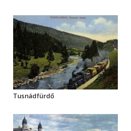
Tusnádfürdő