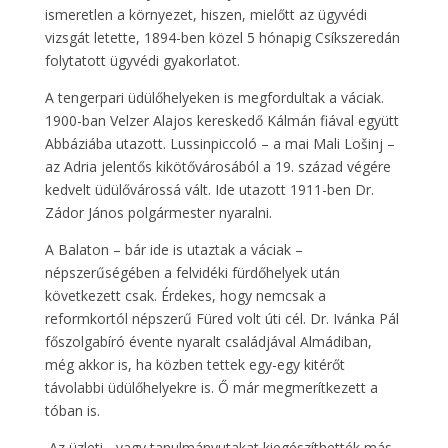
ismeretlen a környezet, hiszen, mielőtt az ügyvédi
vizsgát letette, 1894-ben közel 5 hónapig Csíkszeredán
folytatott ügyvédi gyakorlatot.
A tengerpari üdülőhelyeken is megfordultak a váciak.
1900-ban Velzer Alajos kereskedő Kálmán fiával együtt
Abbáziába utazott. Lussinpiccoló – a mai Mali Lošinj –
az Adria jelentős kikötővárosából a 19. század végére
kedvelt üdülővárossá vált. Ide utazott 1911-ben Dr.
Zádor János polgármester nyaralni.
A Balaton – bár ide is utaztak a váciak –
népszerűségében a felvidéki fürdőhelyek után
következett csak. Érdekes, hogy nemcsak a
reformkortól népszerű Füred volt úti cél. Dr. Ivánka Pál
főszolgabíró évente nyaralt családjával Almádiban,
még akkor is, ha közben tettek egy-egy kitérőt
távolabbi üdülőhelyekre is. Ő már megmerítkezett a
tóban is.
Az üzleti-, vagy tanulmányutakat kiegészíthették más