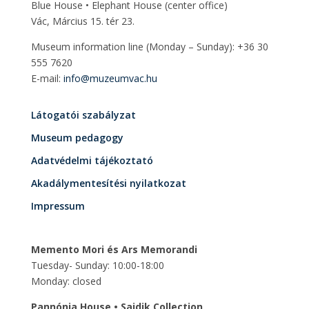
Blue House • Elephant House
(center office)
Vác, Március 15. tér 23.
Museum information line (Monday – Sunday): +36 30
555 7620
E-mail:
info@muzeumvac.hu
Látogatói szabályzat
Museum pedagogy
Adatvédelmi tájékoztató
Akadálymentesítési nyilatkozat
Impressum
Memento Mori és Ars Memorandi
Tuesday- Sunday: 10:00-18:00
Monday: closed
Pannónia House • Sajdik Collection