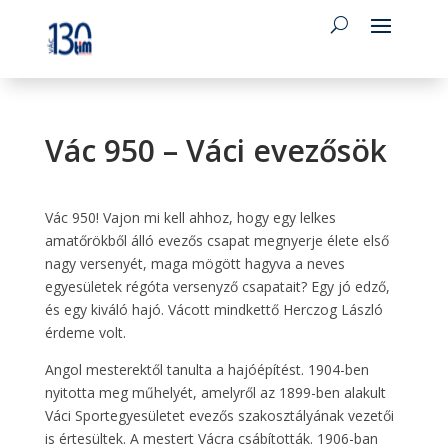
Vác 950 – Váci evezősök
Vác 950! Vajon mi kell ahhoz, hogy egy lelkes
amatőrökből álló evezős csapat megnyerje élete első
nagy versenyét, maga mögött hagyva a neves
egyesületek régóta versenyző csapatait? Egy jó edző,
és egy kiváló hajó. Vácott mindkettő Herczog László
érdeme volt.
Angol mesterektől tanulta a hajóépítést. 1904-ben
nyitotta meg műhelyét, amelyről az 1899-ben alakult
Váci Sportegyesületet evezős szakosztályának vezetői
is értesültek. A mestert Vácra csábították. 1906-ban