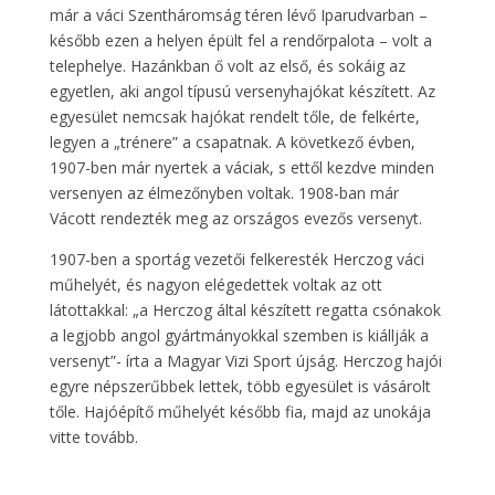
már a váci Szentháromság téren lévő Iparudvarban –
később ezen a helyen épült fel a rendőrpalota – volt a
telephelye. Hazánkban ő volt az első, és sokáig az
egyetlen, aki angol típusú versenyhajókat készített. Az
egyesület nemcsak hajókat rendelt tőle, de felkérte,
legyen a „trénere” a csapatnak. A következő évben,
1907-ben már nyertek a váciak, s ettől kezdve minden
versenyen az élmezőnyben voltak. 1908-ban már
Vácott rendezték meg az országos evezős versenyt.
1907-ben a sportág vezetői felkeresték Herczog váci
műhelyét, és nagyon elégedettek voltak az ott
látottakkal: „a Herczog által készített regatta csónakok
a legjobb angol gyártmányokkal szemben is kiállják a
versenyt”- írta a Magyar Vizi Sport újság. Herczog hajói
egyre népszerűbbek lettek, több egyesület is vásárolt
tőle. Hajóépítő műhelyét később fia, majd az unokája
vitte tovább.