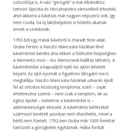
szószólója is. A váci ”görögök” a mai Albániához
tartozó Sipiszka és Moszkopolisz városokból érkeztek,
ahol akkorra a kávézás már nagyon népszerű volt, így
nem csoda, ha új lakóhelyükön is hódolni akartak
ennek a szokásnak.
1792-ből egy másik kávésról is maradt fenn adat.
Gruba Ferenc a Naszto Mancsuka házában lévő
kávémérést bérelte (ma ebben a földszinti helyiségben
a Memento mori – Ars Memorandi kiállítás látható). A
kávémérésbe a kapualjból nyíló kis ajtón lehetett
bejutni. Az ajtó nyomát a figyelmes látogató ma is
megtalálja. Naszto Mancsuka házának udvarán épült
fel az ortodox közösség temploma, ezért – saját
értelmezése szerint – nem csak a templom, de az
egész épület – beleértve a kávémérést is –
adómentességet élvezett. A kávémérés bérléséből
származó bevételt azonban nem élvezhette, mivel a
bérlő nem fizetett. 1792-ben Gruba már 1000 forinttal
tartozott a görögkeleti egyháznak. Hiába fordult