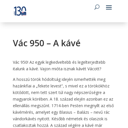
Vác 950 – A kávé
Vác 950! Az egyik legkedveltebb és legelterjedtebb
italunk a kávé. Vajon mióta isznak kávét Vácott?
A hosszú török hódoltság idején ismerhették meg
hazánkfiai a „fekete levest”, s mivel ez a törökökhöz
kötődött, nem tett szert túl nagy népszerűségre a
magyarok körében. A 18. század elején azonban ez az
ellenállás megszűnt. 1714-ben Pesten megnyílt az első
kávémérés, amelyet egy Blasius – Balázs – nevű rác
vándorkávés nyitott. Később németek és olaszok is
csatlakoztak hozzá. A század végére a kávé már