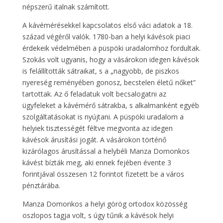
népszerű italnak számított.
A kávémérésekkel kapcsolatos első váci adatok a 18.
század végéről valók. 1780-ban a helyi kávésok piaci
érdekeik védelmében a püspöki uradalomhoz fordultak.
Szokás volt ugyanis, hogy a vásárokon idegen kávésok
is felállították sátraikat, s a „nagyobb, de piszkos
nyereség reményében gonosz, becstelen életű nőket”
tartottak. Az ő feladatuk volt becsalogatni az
ügyfeleket a kávémérő sátrakba, s alkalmanként egyéb
szolgáltatásokat is nyújtani. A püspöki uradalom a
helyiek tisztességét féltve megvonta az idegen
kávésok árusítási jogát. A vásárokon történő
kizárólagos árusítással a helybéli Manza Domonkos
kávést bízták meg, aki ennek fejében évente 3
forintjával összesen 12 forintot fizetett be a város
pénztárába.
Manza Domonkos a helyi görög ortodox közösség
oszlopos tagja volt, s úgy tűnik a kávésok helyi