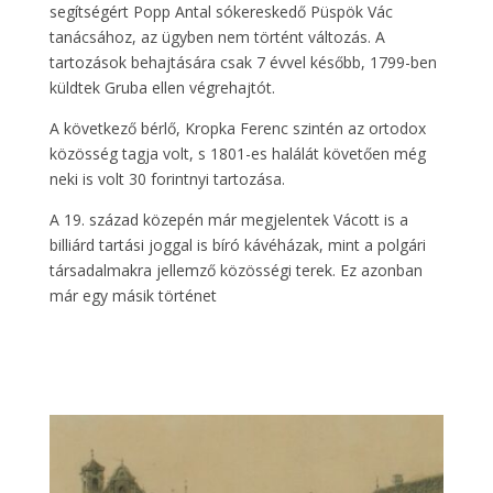
segítségért Popp Antal sókereskedő Püspök Vác
tanácsához, az ügyben nem történt változás. A
tartozások behajtására csak 7 évvel később, 1799-ben
küldtek Gruba ellen végrehajtót.
A következő bérlő, Kropka Ferenc szintén az ortodox
közösség tagja volt, s 1801-es halálát követően még
neki is volt 30 forintnyi tartozása.
A 19. század közepén már megjelentek Vácott is a
billiárd tartási joggal is bíró kávéházak, mint a polgári
társadalmakra jellemző közösségi terek. Ez azonban
már egy másik történet