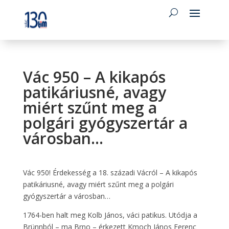
Vác 950 – A kikapós
patikáriusné, avagy
miért szűnt meg a
polgári gyógyszertár a
városban…
Vác 950! Érdekesség a 18. századi Vácról – A kikapós
patikáriusné, avagy miért szűnt meg a polgári
gyógyszertár a városban…
1764-ben halt meg Kolb János, váci patikus. Utódja a
Brünnból – ma Brno – érkezett Kmoch János Ferenc