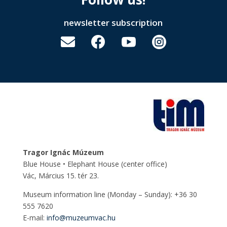
newsletter subscription




Tragor Ignác Múzeum
Blue House • Elephant House
(center office)
Vác, Március 15. tér 23.
Museum information line (Monday – Sunday): +36 30
555 7620
E-mail:
info@muzeumvac.hu