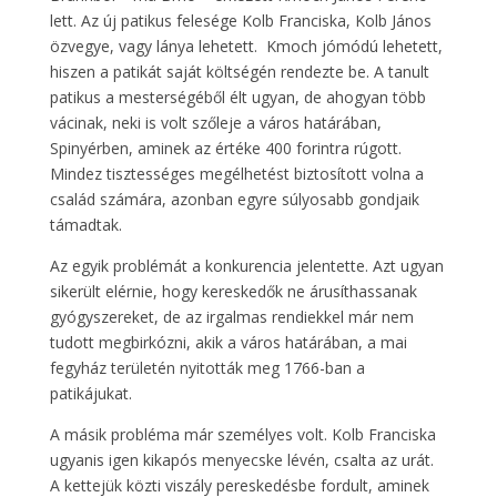
lett. Az új patikus felesége Kolb Franciska, Kolb János
özvegye, vagy lánya lehetett. Kmoch jómódú lehetett,
hiszen a patikát saját költségén rendezte be. A tanult
patikus a mesterségéből élt ugyan, de ahogyan több
vácinak, neki is volt szőleje a város határában,
Spinyérben, aminek az értéke 400 forintra rúgott.
Mindez tisztességes megélhetést biztosított volna a
család számára, azonban egyre súlyosabb gondjaik
támadtak.
Az egyik problémát a konkurencia jelentette. Azt ugyan
sikerült elérnie, hogy kereskedők ne árusíthassanak
gyógyszereket, de az irgalmas rendiekkel már nem
tudott megbirkózni, akik a város határában, a mai
fegyház területén nyitották meg 1766-ban a
patikájukat.
A másik probléma már személyes volt. Kolb Franciska
ugyanis igen kikapós menyecske lévén, csalta az urát.
A kettejük közti viszály pereskedésbe fordult, aminek