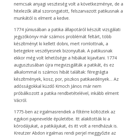
nemcsak anyagi veszteség volt a következménye, de a
hitelezők által szorongatott, felszarvazott patikusnak a
munkától is elment a kedve.
1774 júniusában a patika állapotáról készült vizsgálati
jegyzőkönyv már számos problémát feltárt, több
készítményt ki kellett dobni, mert romlottnak, a
betegekre veszélyesnek bizonyultak. A patikusnak
ekkor még volt lehetősége a hibákat kijavítani. 1774
augusztusában újra megvizsgálták a patikát, és ez
alkalommal is számos hibát találtak: féregrágta
készítmények, kosz, por, piszkos patikaedények… Az
adósságokkal küzdő Kmoch János már nem
próbálkozott a patika rendbetételével, inkább elment
Vácról.
1775-ben az irgalmasrendiek a főtérre költöztek az
egykori papnevelde épületébe. Itt alakították ki a
kórodájukat, a patikájukat, és itt volt a rendházuk is.
Kreutzer Abdon irgalmas rendi perjel meggyőzte az