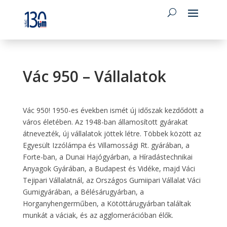
Vác 950 – Vállalatok
Vác 950! 1950-es években ismét új időszak kezdődött a
város életében. Az 1948-ban államosított gyárakat
átnevezték, új vállalatok jöttek létre. Többek között az
Egyesült Izzólámpa és Villamossági Rt. gyárában, a
Forte-ban, a Dunai Hajógyárban, a Híradástechnikai
Anyagok Gyárában, a Budapest és Vidéke, majd Váci
Tejipari Vállalatnál, az Országos Gumiipari Vállalat Váci
Gumigyárában, a Bélésárugyárban, a
Horganyhengerműben, a Kötöttárugyárban találtak
munkát a váciak, és az agglomerációban élők.