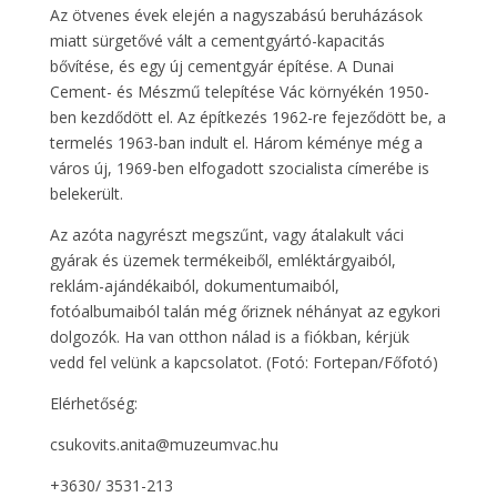
Az ötvenes évek elején a nagyszabású beruházások
miatt sürgetővé vált a cementgyártó-kapacitás
bővítése, és egy új cementgyár építése. A Dunai
Cement- és Mészmű telepítése Vác környékén 1950-
ben kezdődött el. Az építkezés 1962-re fejeződött be, a
termelés 1963-ban indult el. Három kéménye még a
város új, 1969-ben elfogadott szocialista címerébe is
belekerült.
Az azóta nagyrészt megszűnt, vagy átalakult váci
gyárak és üzemek termékeiből, emléktárgyaiból,
reklám-ajándékaiból, dokumentumaiból,
fotóalbumaiból talán még őriznek néhányat az egykori
dolgozók. Ha van otthon nálad is a fiókban, kérjük
vedd fel velünk a kapcsolatot. (Fotó: Fortepan/Főfotó)
Elérhetőség:
csukovits.anita@muzeumvac.hu
+3630/ 3531-213