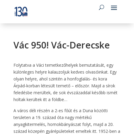
Vác 950! Vác-Derecske
Folytatva a Váci temetkezőhelyek bemutatását, egy
különleges helyre kalauzoljuk kedves olvasóinkat. Egy
olyan helyre, ahol szintén a honfoglalás- és kora
Árpád-korban létesült temető – először. Majd a sírok
feledésbe merültek, de sok évszázaddal később ismét
holtak kerültek itt a földbe…
A város déli részén a 2-es főút és a Duna közötti
területen a 19. század óta nagy mértékű
anyagkitermelés, homokbányászat folyt, majd a 20.
század közepén gyárépületeket emeltek itt. 1952-ben a