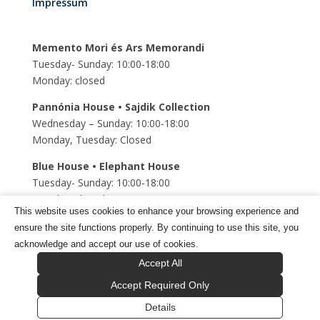
Impressum
Memento Mori és Ars Memorandi
Tuesday- Sunday: 10:00-18:00
Monday: closed
Pannónia House • Sajdik Collection
Wednesday – Sunday: 10:00-18:00
Monday, Tuesday: Closed
Blue House • Elephant House
Tuesday- Sunday: 10:00-18:00
Monday: closed
This website uses cookies to enhance your browsing experience and
Szent Mihály Underground church
ensure the site functions properly. By continuing to use this site, you
Tuesday- Sunday: 10:00-18:00
acknowledge and accept our use of cookies.
Monday: closed
Accept All
Accept Required Only
Tragor Ignác Múzeum © 2025 Minden jog fenntartva.
Details