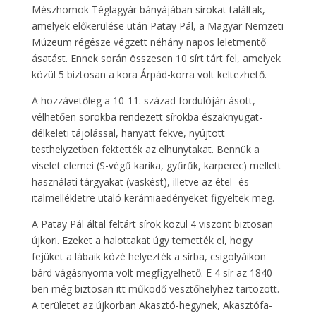
Mészhomok Téglagyár bányájában sírokat találtak,
amelyek előkerülése után Patay Pál, a Magyar Nemzeti
Múzeum régésze végzett néhány napos leletmentő
ásatást. Ennek során összesen 10 sírt tárt fel, amelyek
közül 5 biztosan a kora Árpád-korra volt keltezhető.
A hozzávetőleg a 10-11. század fordulóján ásott,
vélhetően sorokba rendezett sírokba északnyugat-
délkeleti tájolással, hanyatt fekve, nyújtott
testhelyzetben fektették az elhunytakat. Bennük a
viselet elemei (S-végű karika, gyűrűk, karperec) mellett
használati tárgyakat (vaskést), illetve az étel- és
italmellékletre utaló kerámiaedényeket figyeltek meg.
A Patay Pál által feltárt sírok közül 4 viszont biztosan
újkori. Ezeket a halottakat úgy temették el, hogy
fejüket a lábaik közé helyezték a sírba, csigolyáikon
bárd vágásnyoma volt megfigyelhető. E 4 sír az 1840-
ben még biztosan itt működő vesztőhelyhez tartozott.
A területet az újkorban Akasztó-hegynek, Akasztófa-