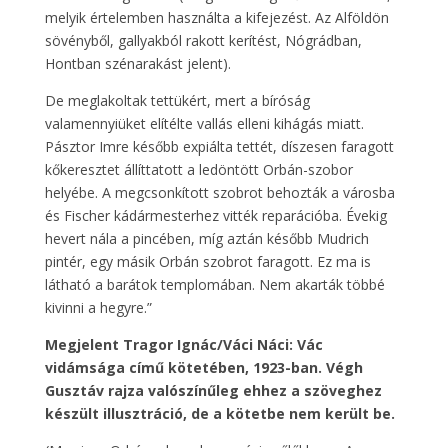
melyik értelemben használta a kifejezést. Az Alföldön
sövényből, gallyakból rakott kerítést, Nógrádban,
Hontban szénarakást jelent).
De meglakoltak tettükért, mert a bíróság
valamennyiüket elítélte vallás elleni kihágás miatt.
Pásztor Imre később expiálta tettét, díszesen faragott
kőkeresztet állíttatott a ledöntött Orbán-szobor
helyébe. A megcsonkított szobrot behozták a városba
és Fischer kádármesterhez vitték reparációba. Évekig
hevert nála a pincében, míg aztán később Mudrich
pintér, egy másik Orbán szobrot faragott. Ez ma is
látható a barátok templomában. Nem akarták többé
kivinni a hegyre.”
Megjelent Tragor Ignác/Váci Náci: Vác
vidámsága című kötetében, 1923-ban. Végh
Gusztáv rajza valószínűleg ehhez a szöveghez
készült illusztráció, de a kötetbe nem került be.