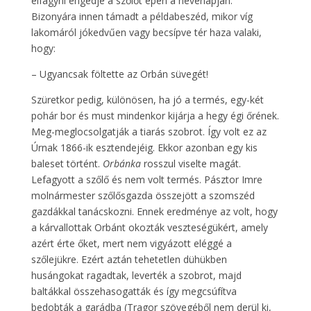
elfagyni engedje a szőlőt épen a nevenapján.
Bizonyára innen támadt a példabeszéd, mikor víg
lakomáról jókedvűen vagy becsípve tér haza valaki,
hogy:
– Ugyancsak föltette az Orbán süvegét!
Szüretkor pedig, különösen, ha jó a termés, egy-két
pohár bor és must mindenkor kijárja a hegy égi őrének.
Meg-meglocsolgatják a tiarás szobrot. Így volt ez az
Úrnak 1866-ik esztendejéig. Ekkor azonban egy kis
baleset történt.
Orbánka
rosszul viselte magát.
Lefagyott a szőlő és nem volt termés. Pásztor Imre
molnármester szőlősgazda összejött a szomszéd
gazdákkal tanácskozni. Ennek eredménye az volt, hogy
a kárvallottak Orbánt okozták veszteségükért, amely
azért érte őket, mert nem vigyázott eléggé a
szőlejükre. Ezért aztán tehetetlen dühükben
husángokat ragadtak, leverték a szobrot, majd
baltákkal összehasogatták és így megcsúfítva
bedobták a garádba (Tragor szövegéből nem derül ki,