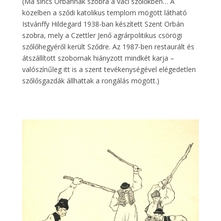
(Ma sincs Orbánnak szobra a váci szőlőkben… A
közelben a sződi katolikus templom mögött látható
Istvánffy Hildegard 1938-ban készített Szent Orbán
szobra, mely a Czettler Jenő agrárpolitikus csörögi
szőlőhegyéről került Sződre. Az 1987-ben restaurált és
átszállított szobornak hiányzott mindkét karja –
valószínűleg itt is a szent tevékenységével elégedetlen
szőlősgazdák állhattak a rongálás mögött.)