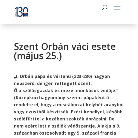
Szent Orbán váci esete
(május 25.)
„I. Orbán pápa és vértanú (223-230) nagyon
népszerű, de igen rettegett szent.
Ő a szőlősgazdák és mezei munkások védője.”
(Középkori hagyomány szerint pápaként ő
rendelte el, hogy a miseáldozat kelyhét aranyból
vagy ezüstből készítsék. Ezért kehellyel, később
szőlőfürttel a kezében szokták ábrázolni. De
nem ezért lett a szőlők védőszentje. Alakja a 9.
században összeolvadt egy 5. századi francia