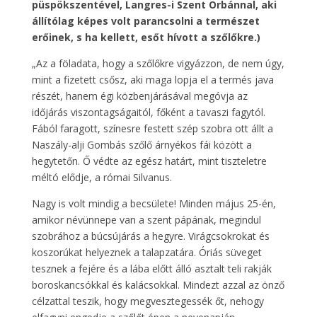
püspökszentével, Langres-i Szent Orbánnal, aki
állítólag képes volt parancsolni a természet
erőinek, s ha kellett, esőt hívott a szőlőkre.)
„Az a föladata, hogy a szőlőkre vigyázzon, de nem úgy,
mint a fizetett csősz, aki maga lopja el a termés java
részét, hanem égi közbenjárásával megóvja az
időjárás viszontagságaitól, főként a tavaszi fagytól.
Fából faragott, színesre festett szép szobra ott állt a
Naszály-alji Gombás szőlő árnyékos fái között a
hegytetőn. Ő védte az egész határt, mint tiszteletre
méltó elődje, a római Silvanus.
Nagy is volt mindig a becsülete! Minden május 25-én,
amikor névünnepe van a szent pápának, megindul
szobrához a búcsújárás a hegyre. Virágcsokrokat és
koszorúkat helyeznek a talapzatára. Óriás süveget
tesznek a fejére és a lába előtt álló asztalt teli rakják
boroskancsókkal és kalácsokkal. Mindezt azzal az önző
célzattal teszik, hogy megvesztegessék őt, nehogy