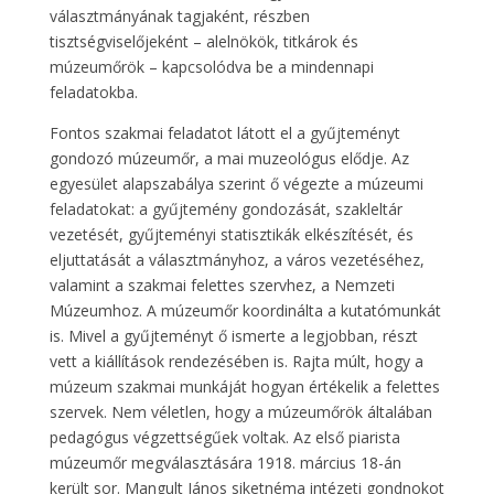
választmányának tagjaként, részben
tisztségviselőjeként – alelnökök, titkárok és
múzeumőrök – kapcsolódva be a mindennapi
feladatokba.
Fontos szakmai feladatot látott el a gyűjteményt
gondozó múzeumőr, a mai muzeológus elődje. Az
egyesület alapszabálya szerint ő végezte a múzeumi
feladatokat: a gyűjtemény gondozását, szakleltár
vezetését, gyűjteményi statisztikák elkészítését, és
eljuttatását a választmányhoz, a város vezetéséhez,
valamint a szakmai felettes szervhez, a Nemzeti
Múzeumhoz. A múzeumőr koordinálta a kutatómunkát
is. Mivel a gyűjteményt ő ismerte a legjobban, részt
vett a kiállítások rendezésében is. Rajta múlt, hogy a
múzeum szakmai munkáját hogyan értékelik a felettes
szervek. Nem véletlen, hogy a múzeumőrök általában
pedagógus végzettségűek voltak. Az első piarista
múzeumőr megválasztására 1918. március 18-án
került sor. Mangult János siketnéma intézeti gondnokot