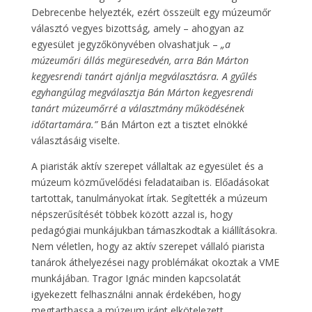
Debrecenbe helyezték, ezért összeült egy múzeumőr
választó vegyes bizottság, amely – ahogyan az
egyesület jegyzőkönyvében olvashatjuk –
„a
múzeumőri állás megüresedvén, arra Bán Márton
kegyesrendi tanárt ajánlja megválasztásra. A gyűlés
egyhangúlag megválasztja Bán Márton kegyesrendi
tanárt múzeumőrré a választmány működésének
időtartamára.”
Bán Márton ezt a tisztet elnökké
választásáig viselte.
A piaristák aktív szerepet vállaltak az egyesület és a
múzeum közművelődési feladataiban is. Előadásokat
tartottak, tanulmányokat írtak. Segítették a múzeum
népszerűsítését többek között azzal is, hogy
pedagógiai munkájukban támaszkodtak a kiállításokra.
Nem véletlen, hogy az aktív szerepet vállaló piarista
tanárok áthelyezései nagy problémákat okoztak a VME
munkájában. Tragor Ignác minden kapcsolatát
igyekezett felhasználni annak érdekében, hogy
megtarthassa a múzeum iránt elkötelezett,