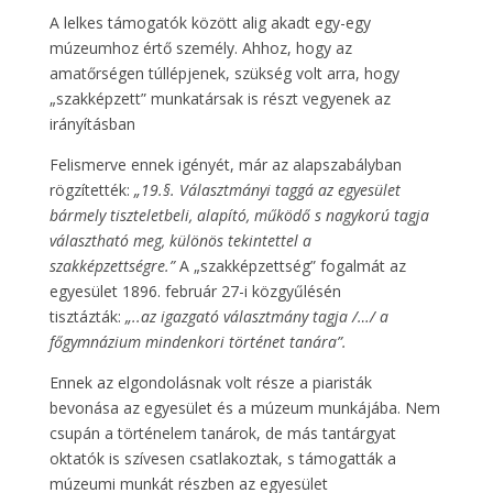
A lelkes támogatók között alig akadt egy-egy
múzeumhoz értő személy. Ahhoz, hogy az
amatőrségen túllépjenek, szükség volt arra, hogy
„szakképzett” munkatársak is részt vegyenek az
irányításban
Felismerve ennek igényét, már az alapszabályban
rögzítették:
„19.§. Választmányi taggá az egyesület
bármely tiszteletbeli, alapító, működő s nagykorú tagja
választható meg, különös tekintettel a
szakképzettségre.”
A „szakképzettség” fogalmát az
egyesület 1896. február 27-i közgyűlésén
tisztázták:
„..az igazgató választmány tagja /…/ a
főgymnázium mindenkori történet tanára”.
Ennek az elgondolásnak volt része a piaristák
bevonása az egyesület és a múzeum munkájába. Nem
csupán a történelem tanárok, de más tantárgyat
oktatók is szívesen csatlakoztak, s támogatták a
múzeumi munkát részben az egyesület