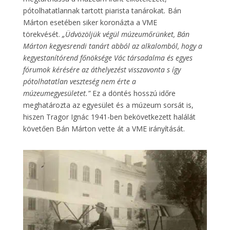
pótolhatatlannak tartott piarista tanárokat
.
Bán
Márton esetében siker koronázta a VME
törekvését.
„Üdvözöljük végül múzeumőrünket, Bán
Márton kegyesrendi tanárt abból az alkalomból, hogy a
kegyestanítórend főnöksége Vác társadalma és egyes
fórumok kérésére az áthelyezést visszavonta s így
pótolhatatlan veszteség nem érte a
múzeumegyesületet.”
Ez a döntés hosszú időre
meghatározta az egyesület és a múzeum sorsát is,
hiszen Tragor Ignác 1941-ben bekövetkezett halálát
követően Bán Márton vette át a VME irányítását.