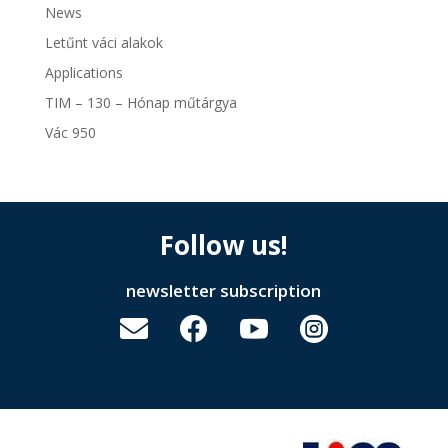
News
Letűnt váci alakok
Applications
TIM – 130 – Hónap műtárgya
Vác 950
Follow us!
newsletter subscription



