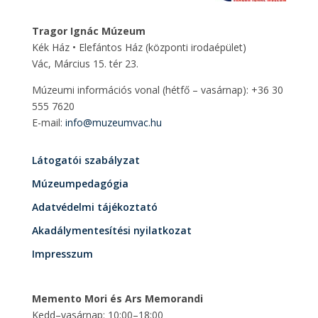
Tragor Ignác Múzeum
Kék Ház • Elefántos Ház
(központi irodaépület)
Vác, Március 15. tér 23.
Múzeumi információs vonal (hétfő – vasárnap): +36 30
555 7620
E-mail:
info@muzeumvac.hu
Látogatói szabályzat
Múzeumpedagógia
Adatvédelmi tájékoztató
Akadálymentesítési nyilatkozat
Impresszum
Memento Mori és Ars Memorandi
Kedd–vasárnap: 10:00–18:00