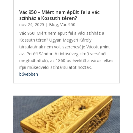
Vác 950 – Miért nem épült fel a váci
színház a Kossuth téren?
nov 24, 2025
|
Blog
,
Vác 950
Vác 950! Miért nem épült fel a váci színház a
Kossuth téren? Ugyan Megyeri Károly
társulatának nem volt szerencséje Vácott (mint
azt Petőfi Sándor: A tintásüveg című verséből
megtudhattuk), az 1860-as évektől a város lelkes
ifjai műkedvelői színtársulatot hoztak...
bővebben