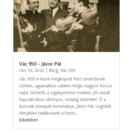
Vác 950 – Jávor Pál
nov 10, 2025
|
Blog
,
Vác 950
Vác 950! A kissé megkopott fotó ismerősnek
tűnhet, ugyanakkor valami mégis nagyon furcsa
rajta. Ismerős a cigányzenére mulató, jól vasalt
hajszálcsíkos öltönyös, snájdig úriember. Ő a
korszak ünnepelt bonvivánja, Jávor Pál. Legtöbb
filmjében találkozunk a fotón...
bővebben