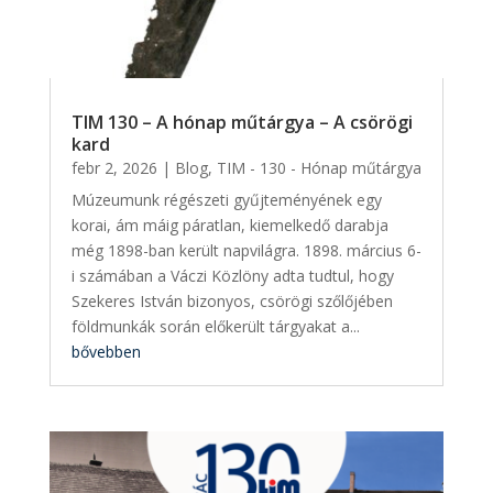
TIM 130 – A hónap műtárgya – A csörögi
kard
febr 2, 2026
|
Blog
,
TIM - 130 - Hónap műtárgya
Múzeumunk régészeti gyűjteményének egy
korai, ám máig páratlan, kiemelkedő darabja
még 1898-ban került napvilágra. 1898. március 6-
i számában a Váczi Közlöny adta tudtul, hogy
Szekeres István bizonyos, csörögi szőlőjében
földmunkák során előkerült tárgyakat a...
bővebben