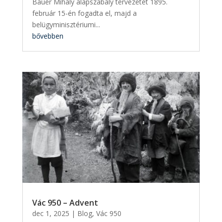
Bauer Mihály alapszabály tervezetét 1895.
február 15-én fogadta el, majd a
belügyminisztériumi...
bővebben
Vác 950 – Advent
dec 1, 2025
|
Blog
,
Vác 950